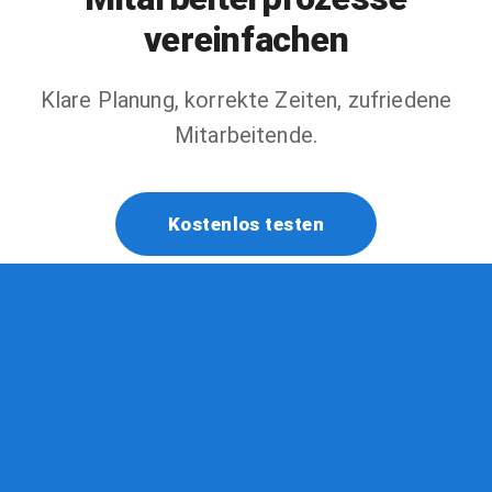
vereinfachen
Klare Planung, korrekte Zeiten, zufriedene
Mitarbeitende.
Kostenlos testen
Fiboo
KI-natives Schweizer ERP für Lohn, Buchhaltung,
Verkauf, Lager, Mitarbeitende, Fahrzeuge und
Administration.