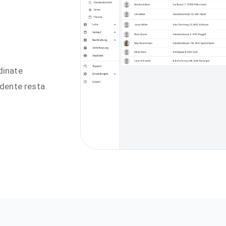
dinate
ndente resta