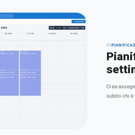
02
PIANIFICA
Piani
setti
Crea assegna
subito chi è