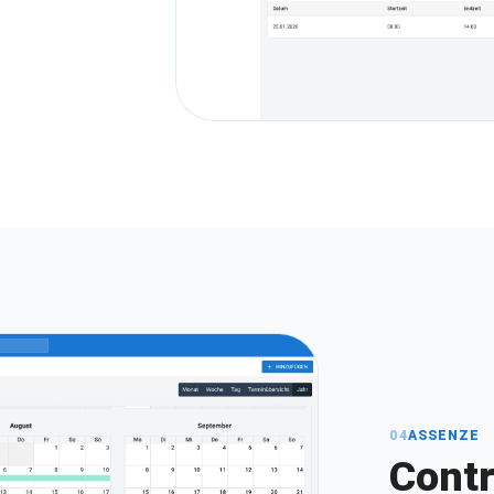
04
ASSENZE
Contr