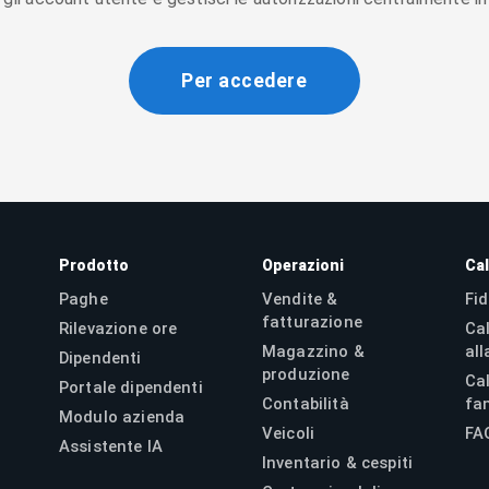
Per accedere
Prodotto
Operazioni
Cal
Paghe
Vendite &
Fid
fatturazione
Rilevazione ore
Ca
Magazzino &
all
Dipendenti
produzione
Ca
Portale dipendenti
Contabilità
fam
Modulo azienda
Veicoli
FA
Assistente IA
Inventario & cespiti