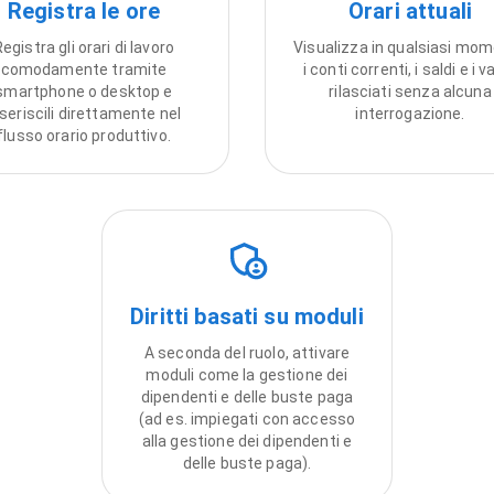
Registra le ore
Orari attuali
egistra gli orari di lavoro
Visualizza in qualsiasi mo
comodamente tramite
i conti correnti, i saldi e i va
smartphone o desktop e
rilasciati senza alcuna
nseriscili direttamente nel
interrogazione.
flusso orario produttivo.
Diritti basati su moduli
A seconda del ruolo, attivare
moduli come la gestione dei
dipendenti e delle buste paga
(ad es. impiegati con accesso
alla gestione dei dipendenti e
delle buste paga).