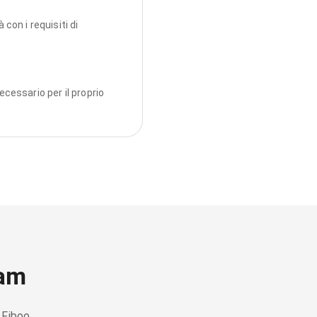
con i requisiti di
ecessario per il proprio
eam
 Fiboo.