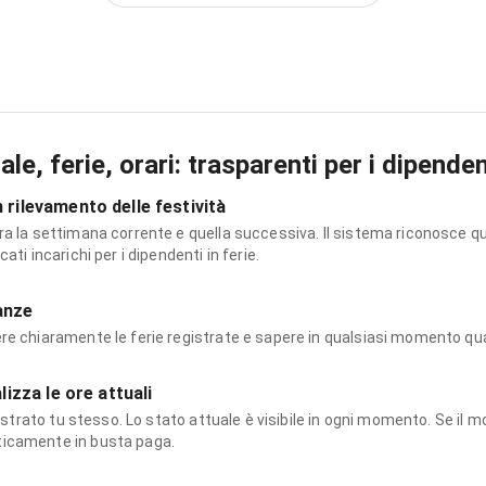
le, ferie, orari: trasparenti per i dipenden
 rilevamento delle festività
ra la settimana corrente e quella successiva. Il sistema riconosce qu
ati incarichi per i dipendenti in ferie.
anze
ere chiaramente le ferie registrate e sapere in qualsiasi momento 
lizza le ore attuali
gistrato tu stesso. Lo stato attuale è visibile in ogni momento. Se il mo
icamente in busta paga.