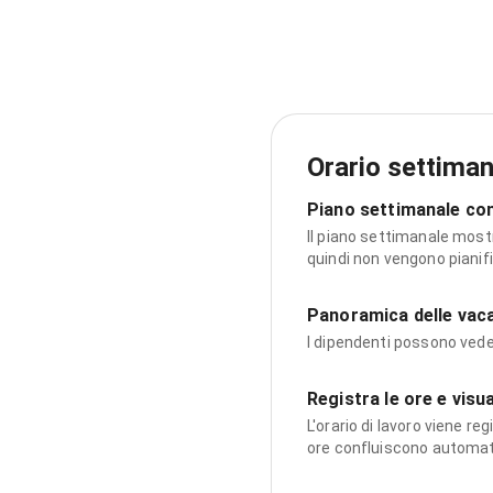
Orario settimana
Piano settimanale con
Il piano settimanale most
quindi non vengono pianific
Panoramica delle vac
I dipendenti possono ved
Registra le ore e visua
L'orario di lavoro viene re
ore confluiscono automat