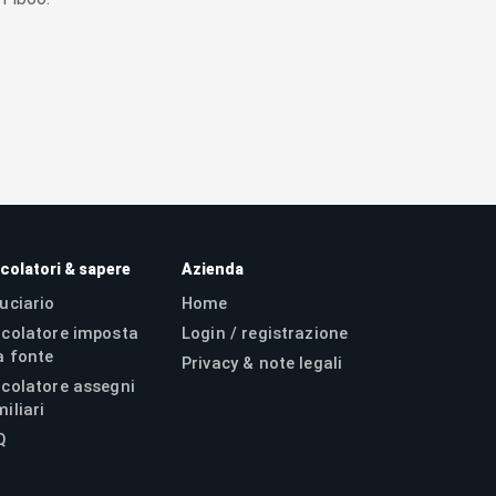
colatori & sapere
Azienda
uciario
Home
lcolatore imposta
Login / registrazione
a fonte
Privacy & note legali
lcolatore assegni
iliari
Q