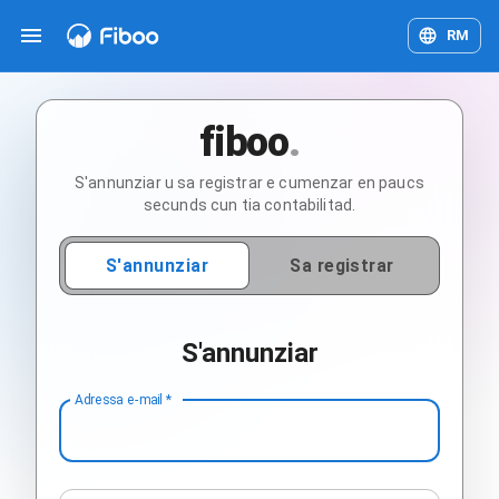
RM
fiboo
.
S'annunziar u sa registrar e cumenzar en paucs
secunds cun tia contabilitad.
S'annunziar
Sa registrar
S'annunziar
Adressa e-mail
*