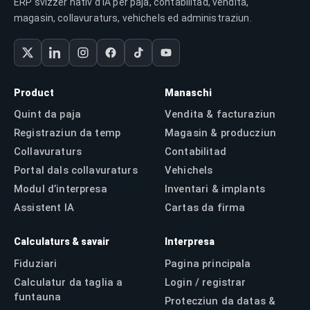
ERP svizzer nativ d’IA per paja, contabilitad, vendita,
magasin, collavuraturs, vehichels ed administraziun.
Product
Manaschi
Quint da paja
Vendita & facturaziun
Registraziun da temp
Magasin & producziun
Collavuraturs
Contabilitad
Portal dals collavuraturs
Vehichels
Modul d’interpresa
Inventari & implants
Assistent IA
Cartas da firma
Calculaturs & savair
Interpresa
Fiduziari
Pagina principala
Calculatur da taglia a
Login / registrar
funtauna
Protecziun da datas &