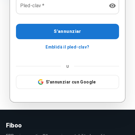
Pled-clav
*
S'annunziar
Emblidà il pled-clav?
U
S'annunziar cun Google
Fiboo