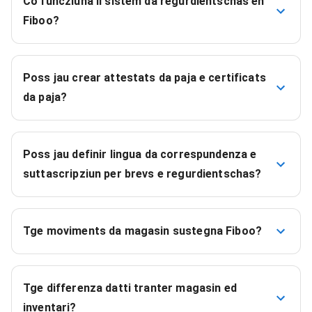
Co funcziuna il sistem da regurdientschas en
Fiboo?
Poss jau crear attestats da paja e certificats
da paja?
Poss jau definir lingua da correspundenza e
suttascripziun per brevs e regurdientschas?
Tge moviments da magasin sustegna Fiboo?
Tge differenza datti tranter magasin ed
inventari?