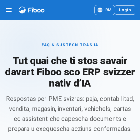
RM
Login
FAQ & SUSTEGN TRAS IA
Tut quai che ti stos savair
davart Fiboo sco ERP svizzer
nativ d’IA
Respostas per PME svizras: paja, contabilitad,
vendita, magasin, inventari, vehichels, cartas
ed assistent che capescha documents e
prepara u exequescha acziuns confermadas.