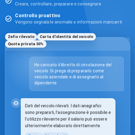
Creare, controllare, preparare e consegnare
Controllo proattivo
Vengono segnalate anomalie e informazioni mancanti
Zefix rilevato
Carta d'identità del veicolo
Quota privata 30%
Ho caricato il libretto di circolazione del
veicolo. Si prega di prepararlo come
veicolo aziendale e di assegnarlo al
dipendente.
Dati del veicolo rilevati. I dati anagrafici
sono preparati, l'assegnazione è possibile e
l'utilizzo rilevante per il salario può essere
ulteriormente elaborato direttamente.