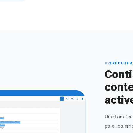
02
EXÉCUTER
Conti
conte
activ
Une fois l’e
paie, les em