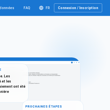
 données
FAQ
FR
Connexion / Inscription
E
e. Les
 et les
aiement ont été
nière
PROCHAINES ÉTAPES