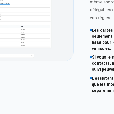
même endroi
délégables 
vos règles.
Les cartes 
seulement 
base pour 
véhicules.
Si vous le 
contacts, 
suivi peuve
L'assistant
que les mod
séparémen