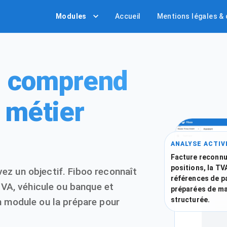
Modules
Accueil
Mentions légales &
ui comprend
 métier
ANALYSE ACTIV
Facture reconnu
positions, la TVA
z un objectif. Fiboo reconnaît
références de p
TVA, véhicule ou banque et
préparées de ma
structurée.
n module ou la prépare pour