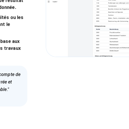
de résultat
donnée.
ïtés ou les
nt le
 base aux
es travaux
e compte de
rée et
ble."