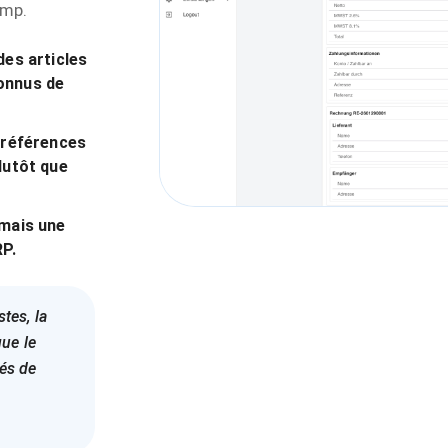
amp.
des articles
connus de
s références
lutôt que
 mais une
RP.
tes, la
ue le
rés de