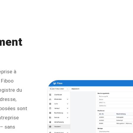
ement
prise à
, Fiboo
egistre du
adresse,
roposées sont
ntreprise
 – sans