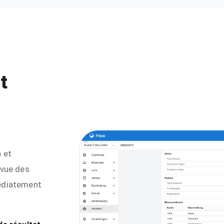
t
 et
 vue des
édiatement