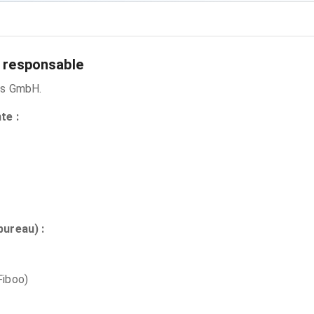
& responsable
as GmbH.
te :
bureau) :
Fiboo)