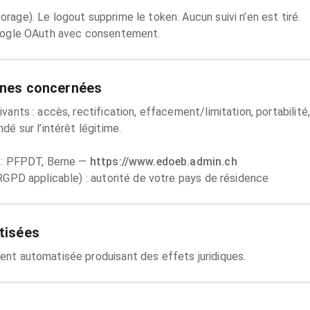
age). Le logout supprime le token. Aucun suivi n’en est tiré.
Google OAuth avec consentement.
nnes concernées
vants : accès, rectification, effacement/limitation, portabilit
dé sur l’intérêt légitime.
 : PFPDT, Berne —
https://www.edoeb.admin.ch
 RGPD applicable) : autorité de votre pays de résidence
tisées
nt automatisée produisant des effets juridiques.