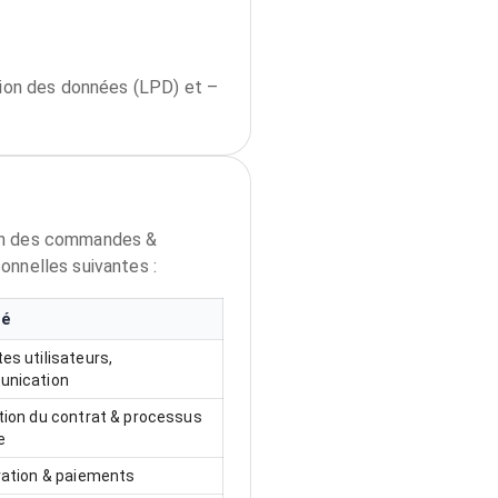
tion des données (LPD) et –
tion des commandes &
onnelles suivantes :
té
s utilisateurs,
nication
ion du contrat & processus
e
ration & paiements