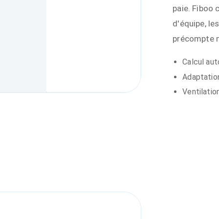
paie. Fiboo
d'équipe, le
précompte m
Calcul aut
Adaptations
Ventilatio